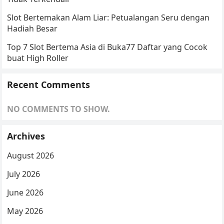
Slot Bertemakan Alam Liar: Petualangan Seru dengan
Hadiah Besar
Top 7 Slot Bertema Asia di Buka77 Daftar yang Cocok
buat High Roller
Recent Comments
NO COMMENTS TO SHOW.
Archives
August 2026
July 2026
June 2026
May 2026