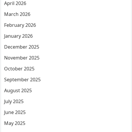
April 2026
March 2026
February 2026
January 2026
December 2025
November 2025
October 2025
September 2025
August 2025
July 2025
June 2025
May 2025