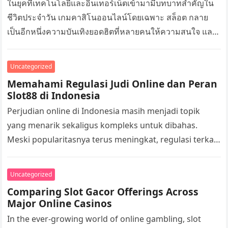
ในยุคที่เทคโนโลยีและอินเทอร์เน็ตเข้ามามีบทบาทสำคัญใน
ชีวิตประจำวัน เกมคาสิโนออนไลน์โดยเฉพาะ สล็อต กลาย
เป็นอีกหนึ่งความบันเทิงยอดฮิตที่หลายคนให้ความสนใจ และ
ในปัจจุบัน เกม Slot ต่างประเทศที่เปิดให้บริการผ่าน Server
ไทย ก็กลายเป็นทางเลือกใหม่ที่น่าสนใจไม่น้อย สำหรับคนที่
Uncategorized
ชอบเล่นสล็อตแต่ต้องการความรู้สึกแปลกใหม่ ไม่ซ้ำซาก วัน
Memahami Regulasi Judi Online dan Peran
นี้เราจะพาไปรู้จักกับเสน่ห์และจุดเด่นของเกม Slot ต่าง
Slot88 di Indonesia
ประเทศที่อยู่บน Server ไทยว่ามีอะไรบ้าง ทำไมถึงควรลอง
Perjudian online di Indonesia masih menjadi topik
เล่น! ทำไมต้องเลือกเล่นเกม Slot ต่างประเทศบน Server ไทย?
yang menarik sekaligus kompleks untuk dibahas.
หลายคนอาจสงสัยว่า ทำไมเราถึงควรเลือกเล่นเกม Slot…
Meski popularitasnya terus meningkat, regulasi terkait
aktivitas ini masih berada dalam wilayah abu-abu dan…
Uncategorized
Comparing Slot Gacor Offerings Across
Major Online Casinos
In the ever-growing world of online gambling, slot