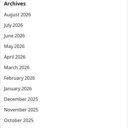
Archives
August 2026
July 2026
June 2026
May 2026
April 2026
March 2026
February 2026
January 2026
December 2025
November 2025
October 2025