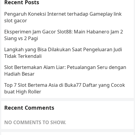
Recent Posts
Pengaruh Koneksi Internet terhadap Gameplay link
slot gacor
Eksperimen Jam Gacor Slot88: Main Habanero Jam 2
Siang vs 2 Pagi
Langkah yang Bisa Dilakukan Saat Pengeluaran Judi
Tidak Terkendali
Slot Bertemakan Alam Liar: Petualangan Seru dengan
Hadiah Besar
Top 7 Slot Bertema Asia di Buka77 Daftar yang Cocok
buat High Roller
Recent Comments
NO COMMENTS TO SHOW.