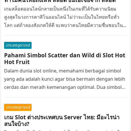
เกมสล็อตออนไลน์กลายเป็นหนึ่งในเกมที่ได้รับความนิยม
สูงสุดในวงการคาสิโนออนไลน์ ไม่ว่าจะเป็นในไทยหรือทั่ว
โลก แต่ถ้าลองสังเกตให้ดี จะพบว่าคนไทยมีความชื่นชอบใน
เกมสล็อตที่มี ธีมเอเชีย มากเป็นพิเศษ เหตุผลนี้ไม่ใช่แค่เรื่อง
ของภาพกราฟิกที่สวยงาม หรือระบบเกมที่น่าสนใจ แต่ยัง
Uncategorized
เกี่ยวข้องกับวัฒนธรรม ความเชื่อ และความรู้สึกที่เชื่อมโยง
Pahami Simbol Scatter dan Wild di Slot Hot
กับตัวตนของผู้เล่นเอง บทความนี้จะพาคุณไปเจาะลึกว่าทำไม
Hot Fruit
คนไทยถึงหลงรักสล็อตธีมเอเชีย และทำไมการเล่นผ่าน สล็อต
Dalam dunia slot online, memahami berbagai simbol
เว็บตรง เว็บตรง ถึงช่วยเพิ่มประสบการณ์ที่ดีให้กับผู้เล่นไทย
yang ada adalah kunci agar bisa bermain dengan lebih
เสน่ห์ของธีมเอเชียในเกมสล็อต ธีมเอเชียในเกมสล็อตส่วน
cerdas dan meraih kemenangan optimal. Dua simbol
ใหญ่จะมีแรงบันดาลใจมาจากวัฒนธรรม ประเพณี และ
yang paling sering dibahas…
สัญลักษณ์ที่คุ้นเคยในภูมิภาค เช่น มังกร เสือ ดอกบัว โคมไฟ
จีน หรือแม้แต่เทพเจ้าโชคลาภอย่างไฉ่ซิงเอี๊ย เหล่านี้ไม่เพียง
Uncategorized
แค่สร้างความสวยงามให้กับเกม แต่ยังเสริมความรู้สึกคุ้นเคย
เกม Slot ต่างประเทศบน Server ไทย: มีอะไรน่า
สนใจบ้าง?
และความเชื่อโชคลางที่มีมาแต่โบราณ…