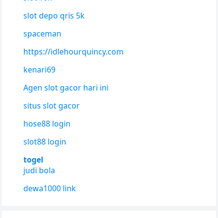
slot depo qris 5k
spaceman
https://idlehourquincy.com
kenari69
Agen slot gacor hari ini
situs slot gacor
hose88 login
slot88 login
togel
judi bola
dewa1000 link