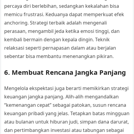
percaya diri berlebihan, sedangkan kekalahan bisa
memicu frustrasi. Keduanya dapat memperkuat efek
anchoring. Strategi terbaik adalah mengenali
perasaan, mengambil jeda ketika emosi tinggi, dan
kembali bermain dengan kepala dingin. Teknik
relaksasi seperti pernapasan dalam atau berjalan
sebentar bisa membantu menenangkan pikiran.
6. Membuat Rencana Jangka Panjang
Mengelola ekspektasi juga berarti memikirkan strategi
keuangan jangka panjang. Alih-alih mengandalkan
“kemenangan cepat” sebagai patokan, susun rencana
keuangan pribadi yang jelas. Tetapkan batas mingguan
atau bulanan untuk hiburan judi, simpan dana darurat,
dan pertimbangkan investasi atau tabungan sebagai