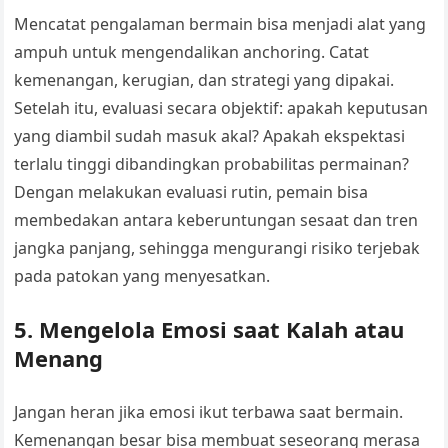
Mencatat pengalaman bermain bisa menjadi alat yang
ampuh untuk mengendalikan anchoring. Catat
kemenangan, kerugian, dan strategi yang dipakai.
Setelah itu, evaluasi secara objektif: apakah keputusan
yang diambil sudah masuk akal? Apakah ekspektasi
terlalu tinggi dibandingkan probabilitas permainan?
Dengan melakukan evaluasi rutin, pemain bisa
membedakan antara keberuntungan sesaat dan tren
jangka panjang, sehingga mengurangi risiko terjebak
pada patokan yang menyesatkan.
5. Mengelola Emosi saat Kalah atau
Menang
Jangan heran jika emosi ikut terbawa saat bermain.
Kemenangan besar bisa membuat seseorang merasa