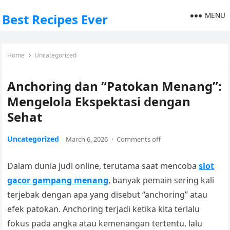
MENU
Best Recipes Ever
Home
Uncategorized
Anchoring dan “Patokan Menang”:
Mengelola Ekspektasi dengan
Sehat
Uncategorized
March 6, 2026
·
Comments off
Dalam dunia judi online, terutama saat mencoba
slot
gacor gampang menang
, banyak pemain sering kali
terjebak dengan apa yang disebut “anchoring” atau
efek patokan. Anchoring terjadi ketika kita terlalu
fokus pada angka atau kemenangan tertentu, lalu