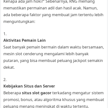
Kenapa ada jam hoki?” Sebenarnya, RNG memang
memastikan permainan adil dan hasil acak. Namun,
ada beberapa faktor yang membuat jam tertentu lebih
menguntungkan:
Aktivitas Pemain Lain
Saat banyak pemain bermain dalam waktu bersamaan,
mesin slot cenderung mengalami lebih banyak
putaran, yang bisa membuat peluang jackpot semakin
dekat.
Kebijakan Situs dan Server
Beberapa
situs slot gacor
terkadang mengatur sistem
promosi, bonus, atau algoritma khusus yang membuat
peluang menang meningkat di waktu tertentu.