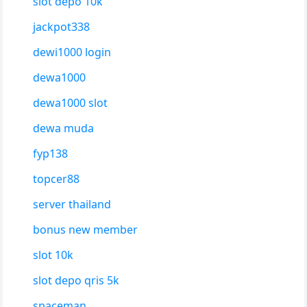
slot depo 10k
jackpot338
dewi1000 login
dewa1000
dewa1000 slot
dewa muda
fyp138
topcer88
server thailand
bonus new member
slot 10k
slot depo qris 5k
spaceman