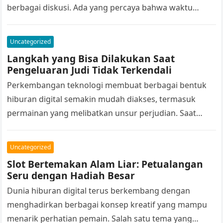
berbagai diskusi. Ada yang percaya bahwa waktu
tertentu memberikan peluang kemenangan…
Uncategorized
Langkah yang Bisa Dilakukan Saat
Pengeluaran Judi Tidak Terkendali
Perkembangan teknologi membuat berbagai bentuk
hiburan digital semakin mudah diakses, termasuk
permainan yang melibatkan unsur perjudian. Saat
mencari informasi di internet, seseorang mungkin
menemukan berbagai istilah seperti…
Uncategorized
Slot Bertemakan Alam Liar: Petualangan
Seru dengan Hadiah Besar
Dunia hiburan digital terus berkembang dengan
menghadirkan berbagai konsep kreatif yang mampu
menarik perhatian pemain. Salah satu tema yang