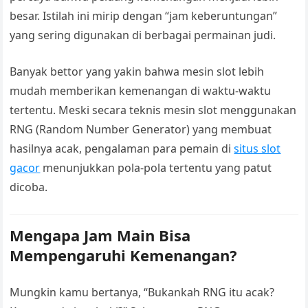
besar. Istilah ini mirip dengan “jam keberuntungan”
yang sering digunakan di berbagai permainan judi.
Banyak bettor yang yakin bahwa mesin slot lebih
mudah memberikan kemenangan di waktu-waktu
tertentu. Meski secara teknis mesin slot menggunakan
RNG (Random Number Generator) yang membuat
hasilnya acak, pengalaman para pemain di
situs slot
gacor
menunjukkan pola-pola tertentu yang patut
dicoba.
Mengapa Jam Main Bisa
Mempengaruhi Kemenangan?
Mungkin kamu bertanya, “Bukankah RNG itu acak?