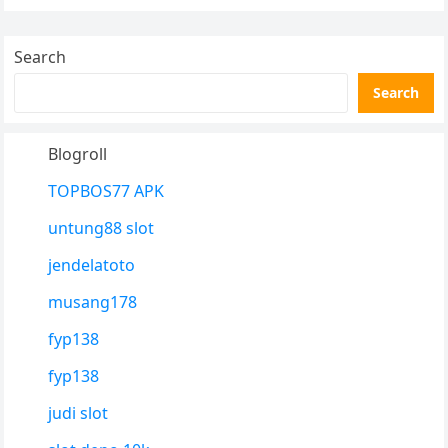
inovasi menarik….
Search
Search
Blogroll
TOPBOS77 APK
untung88 slot
jendelatoto
musang178
fyp138
fyp138
judi slot