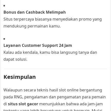
Bonus dan Cashback Melimpah
Situs terpercaya biasanya menyediakan promo yang
mendukung permainan kamu.
Layanan Customer Support 24 Jam
Kalau ada kendala, kamu bisa langsung tanya dan
dapat solusi.
Kesimpulan
Walaupun secara teknis hasil slot online bergantung
pada RNG, pengalaman dan pengamatan para pemain
di
situs slot gacor
menunjukkan bahwa ada jam-jam
tertentu yang lebih beruntung untuk bermain. Mulai