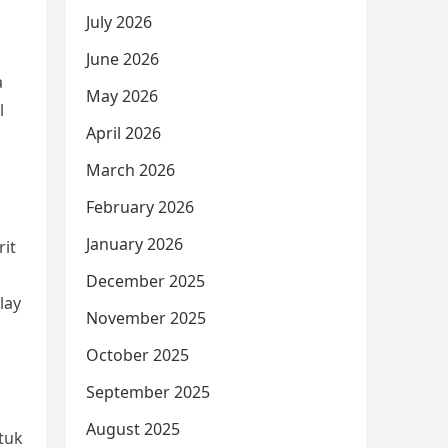
July 2026
June 2026
a
May 2026
l
April 2026
March 2026
February 2026
January 2026
it
December 2025
lay
November 2025
October 2025
September 2025
August 2025
tuk