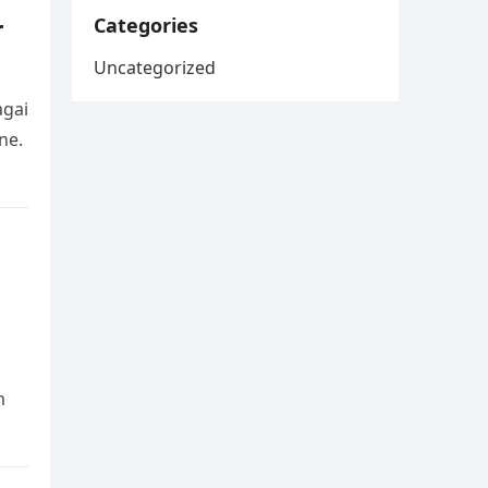
r
Categories
Uncategorized
agai
ne.
2
m