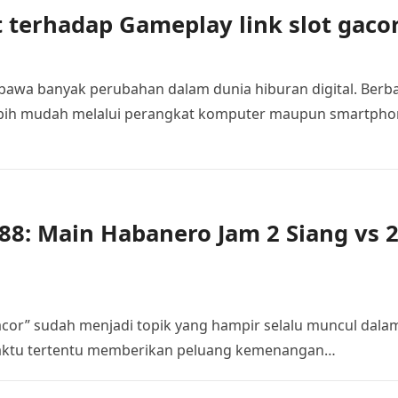
 terhadap Gameplay link slot gaco
awa banyak perubahan dalam dunia hiburan digital. Berb
lebih mudah melalui perangkat komputer maupun smartpho
88: Main Habanero Jam 2 Siang vs 
 gacor” sudah menjadi topik yang hampir selalu muncul dala
waktu tertentu memberikan peluang kemenangan…