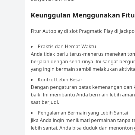
Keunggulan Menggunakan Fitu
Fitur Autoplay di slot Pragmatic Play di Ja
Praktis dan Hemat Waktu
Anda tidak perlu terus-menerus menekan tom
berjalan dengan sendirinya. Ini sangat bergu
yang ingin bermain sambil melakukan aktivitas
Kontrol Lebih Besar
Dengan pengaturan batas kemenangan dan ke
baik. Ini membantu Anda bermain lebih aman
saat berjudi.
Pengalaman Bermain yang Lebih Santai
Jika Anda ingin menikmati permainan tanpa
lebih santai. Anda bisa duduk dan menonton 