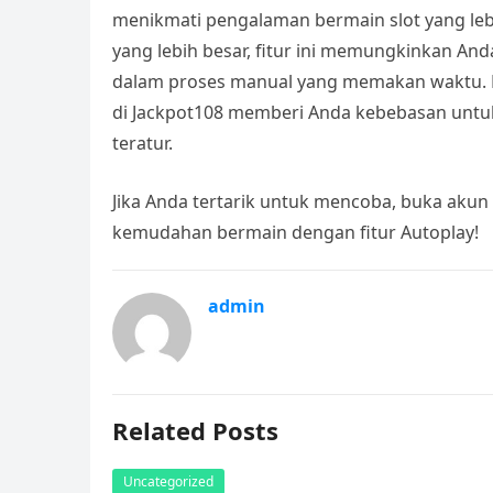
menikmati pengalaman bermain slot yang lebi
yang lebih besar, fitur ini memungkinkan An
dalam proses manual yang memakan waktu. 
di Jackpot108 memberi Anda kebebasan untuk
teratur.
Jika Anda tertarik untuk mencoba, buka akun d
kemudahan bermain dengan fitur Autoplay!
admin
Related Posts
Uncategorized