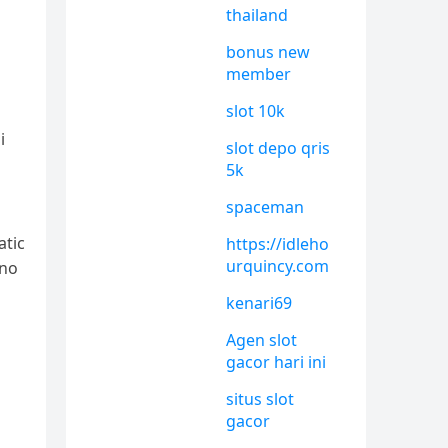
thailand
i
bonus new
member
slot 10k
i
slot depo qris
5k
spaceman
atic
https://idleho
urquincy.com
ino
kenari69
Agen slot
gacor hari ini
situs slot
gacor