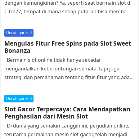
dengan kemungkinan? Ya, seperti saat bermain slot di
Citra77, tempat di mana setiap putaran bisa membawa
kamu menuju kemenangan…
Uncategorized
Mengulas Fitur Free Spins pada Slot Sweet
Bonanza
Bermain slot online tidak hanya sekadar
mengandalkan keberuntungan semata, tapi juga
strategi dan pemahaman tentang fitur-fitur yang ada
di dalam permainan. Salah satu slot yang cukup…
Uncategorized
Slot Gacor Terpercaya: Cara Mendapatkan
Penghasilan dari Mesin Slot
Di dunia yang semakin canggih ini, perjudian online,
terutama permainan mesin slot gacor, telah menjadi