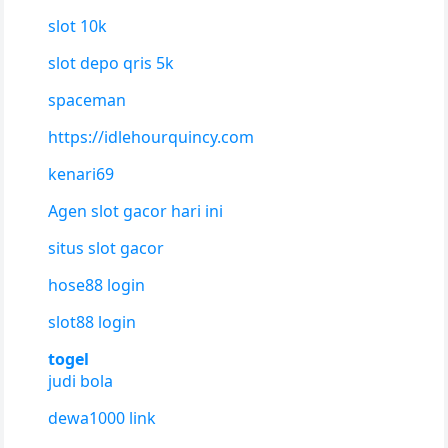
slot 10k
slot depo qris 5k
spaceman
https://idlehourquincy.com
kenari69
Agen slot gacor hari ini
situs slot gacor
hose88 login
slot88 login
togel
judi bola
dewa1000 link