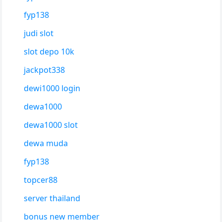
fyp138
judi slot
slot depo 10k
jackpot338
dewi1000 login
dewa1000
dewa1000 slot
dewa muda
fyp138
topcer88
server thailand
bonus new member