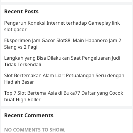
Recent Posts
Pengaruh Koneksi Internet terhadap Gameplay link
slot gacor
Eksperimen Jam Gacor Slot88: Main Habanero Jam 2
Siang vs 2 Pagi
Langkah yang Bisa Dilakukan Saat Pengeluaran Judi
Tidak Terkendali
Slot Bertemakan Alam Liar: Petualangan Seru dengan
Hadiah Besar
Top 7 Slot Bertema Asia di Buka77 Daftar yang Cocok
buat High Roller
Recent Comments
NO COMMENTS TO SHOW.