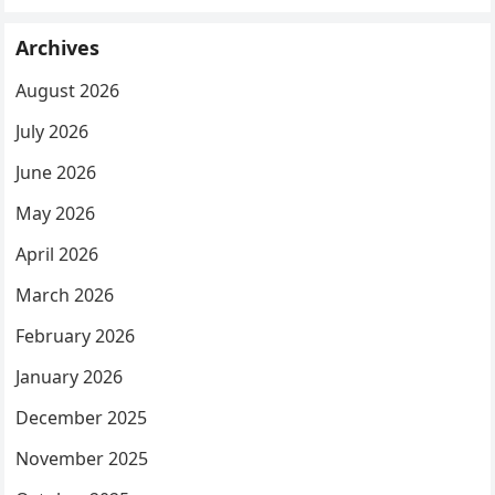
Archives
August 2026
July 2026
June 2026
May 2026
April 2026
March 2026
February 2026
January 2026
December 2025
November 2025