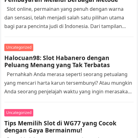
Slot online, permainan yang penuh dengan warna
dan sensasi, telah menjadi salah satu pilihan utama
bagi para pencinta judi di Indonesia. Dari tampilan
yang memikat hingga…
Uncategorized
Halocuan98: Slot Habanero dengan
Peluang Menang yang Tak Terbatas
Pernahkah Anda merasa seperti seorang petualang
yang mencari harta karun tersembunyi? Atau mungkin
Anda seorang penjelajah waktu yang ingin merasakan
sensasi masa lalu dan masa depan?…
Uncategorized
Tips Memilih Slot di WG77 yang Cocok
dengan Gaya Bermainmu!