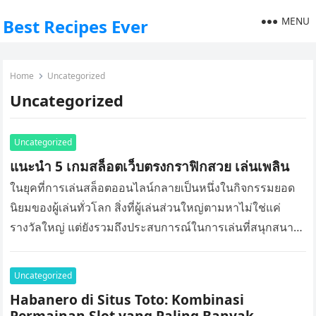
MENU
Best Recipes Ever
Home
Uncategorized
Uncategorized
Uncategorized
แนะนำ 5 เกมสล็อตเว็บตรงกราฟิกสวย เล่นเพลิน
ในยุคที่การเล่นสล็อตออนไลน์กลายเป็นหนึ่งในกิจกรรมยอด
นิยมของผู้เล่นทั่วโลก สิ่งที่ผู้เล่นส่วนใหญ่ตามหาไม่ใช่แค่
รางวัลใหญ่ แต่ยังรวมถึงประสบการณ์ในการเล่นที่สนุกสนาน
และเพลิดเพลินไปกับกราฟิกที่สวยงาม ไม่ว่าจะเป็นการหมุนวง
ล้อเพื่อสะสมรางวัลหรือเพียงแค่สัมผัสกับธีมและการออกแบบ
Uncategorized
ที่น่าตื่นเต้น ทุกอย่างล้วนมีบทบาทในการทำให้ผู้เล่นติดใจและ
Habanero di Situs Toto: Kombinasi
กลับมาเล่นอีกครั้ง วันนี้เราจะมาแนะนำ 5 เกมสล็อตเว็บตรง
Permainan Slot yang Paling Banyak