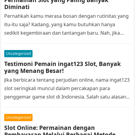
กราฟิกสวย จากค่ายเกมชื่อดังอย่าง Pragmatic Play ซึ่งมีชื่อ
Diminati
เสียงในด้านการพัฒนาเกมสล็อตที่ไม่เพียงแต่สวยงาม แต่ยังมี
Pernahkah kamu merasa bosan dengan rutinitas yang
ฟีเจอร์สนุก ๆ ที่ทำให้ผู้เล่นสามารถสนุกได้ยาวนานจนลืมเวลา
itu-itu saja? Kadang, yang kamu butuhkan hanya
มาเริ่มกันเลยดีกว่า! 1. The Dog House เกมสล็อต The Dog
sedikit kegembiraan dan tantangan baru. Nah, jika
House เป็นหนึ่งในเกมที่ได้รับความนิยมมากที่สุดจาก
kamu termasuk dalam kelompok orang yang…
Pragmatic Play…
Uncategorized
Testimoni Pemain ingat123 Slot, Banyak
yang Menang Besar!
Jika berbicara tentang perjudian online, nama ingat123
slot seringkali muncul dalam percakapan para
penggemar game slot di Indonesia. Salah satu alasan
kenapa situs ini begitu populer adalah…
Uncategorized
Slot Online: Permainan dengan
Pembayaran Melalui Berbagai Metode