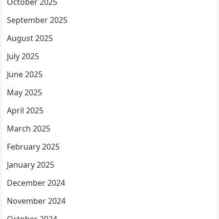
October 2025
September 2025
August 2025
July 2025
June 2025
May 2025
April 2025
March 2025
February 2025
January 2025
December 2024
November 2024