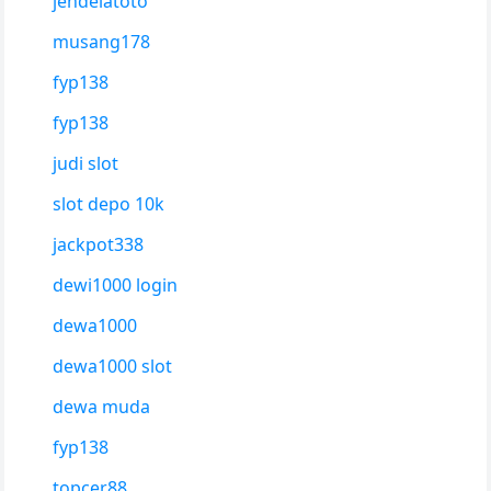
jendelatoto
musang178
fyp138
fyp138
judi slot
slot depo 10k
jackpot338
dewi1000 login
dewa1000
dewa1000 slot
dewa muda
fyp138
topcer88