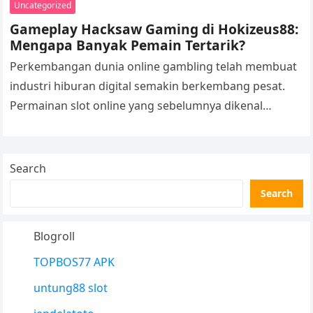
Uncategorized
Gameplay Hacksaw Gaming di Hokizeus88:
Mengapa Banyak Pemain Tertarik?
Perkembangan dunia online gambling telah membuat
industri hiburan digital semakin berkembang pesat.
Permainan slot online yang sebelumnya dikenal
dengan konsep sederhana kini hadir dengan berbagai
inovasi menarik….
Search
Search
Blogroll
TOPBOS77 APK
untung88 slot