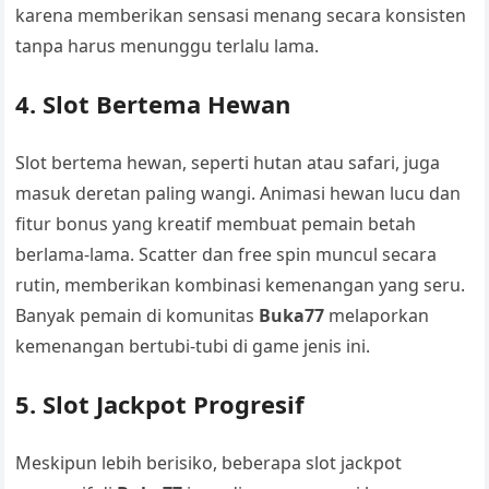
karena memberikan sensasi menang secara konsisten
tanpa harus menunggu terlalu lama.
4. Slot Bertema Hewan
Slot bertema hewan, seperti hutan atau safari, juga
masuk deretan paling wangi. Animasi hewan lucu dan
fitur bonus yang kreatif membuat pemain betah
berlama-lama. Scatter dan free spin muncul secara
rutin, memberikan kombinasi kemenangan yang seru.
Banyak pemain di komunitas
Buka77
melaporkan
kemenangan bertubi-tubi di game jenis ini.
5. Slot Jackpot Progresif
Meskipun lebih berisiko, beberapa slot jackpot