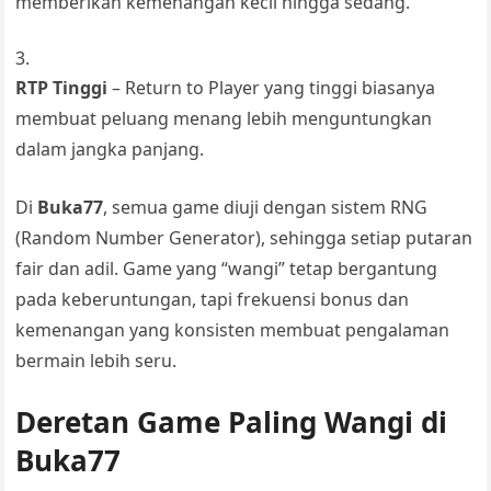
memberikan kemenangan kecil hingga sedang.
RTP Tinggi
– Return to Player yang tinggi biasanya
membuat peluang menang lebih menguntungkan
dalam jangka panjang.
Di
Buka77
, semua game diuji dengan sistem RNG
(Random Number Generator), sehingga setiap putaran
fair dan adil. Game yang “wangi” tetap bergantung
pada keberuntungan, tapi frekuensi bonus dan
kemenangan yang konsisten membuat pengalaman
bermain lebih seru.
Deretan Game Paling Wangi di
Buka77