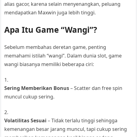
alias gacor, karena selain menyenangkan, peluang
mendapatkan Maxwin juga lebih tinggi.
Apa Itu Game “Wangi”?
Sebelum membahas deretan game, penting
memahami istilah “wangi”. Dalam dunia slot, game
wangi biasanya memiliki beberapa ciri:
Sering Memberikan Bonus
– Scatter dan free spin
muncul cukup sering.
Volatilitas Sesuai
– Tidak terlalu tinggi sehingga
kemenangan besar jarang muncul, tapi cukup sering