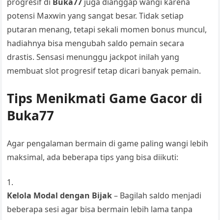
progresif di
Buka77
juga dianggap wangi karena
potensi Maxwin yang sangat besar. Tidak setiap
putaran menang, tetapi sekali momen bonus muncul,
hadiahnya bisa mengubah saldo pemain secara
drastis. Sensasi menunggu jackpot inilah yang
membuat slot progresif tetap dicari banyak pemain.
Tips Menikmati Game Gacor di
Buka77
Agar pengalaman bermain di game paling wangi lebih
maksimal, ada beberapa tips yang bisa diikuti:
Kelola Modal dengan Bijak
– Bagilah saldo menjadi
beberapa sesi agar bisa bermain lebih lama tanpa