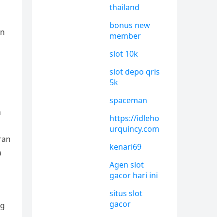
thailand
bonus new
un
member
slot 10k
slot depo qris
5k
spaceman
n
https://idleho
urquincy.com
ran
kenari69
a
Agen slot
gacor hari ini
situs slot
gacor
ng