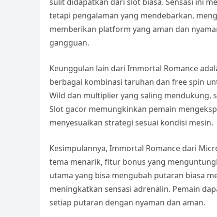
sulit didapatkan dari slot biasa. Sensasi i
tetapi pengalaman yang mendebarkan, mengh
memberikan platform yang aman dan nyaman
gangguan.
Keunggulan lain dari Immortal Romance adalah
berbagai kombinasi taruhan dan free spin unt
Wild dan multiplier yang saling mendukung, 
Slot gacor memungkinkan pemain mengekspl
menyesuaikan strategi sesuai kondisi mesin.
Kesimpulannya, Immortal Romance dari Micro
tema menarik, fitur bonus yang menguntungk
utama yang bisa mengubah putaran biasa men
meningkatkan sensasi adrenalin. Pemain dap
setiap putaran dengan nyaman dan aman.