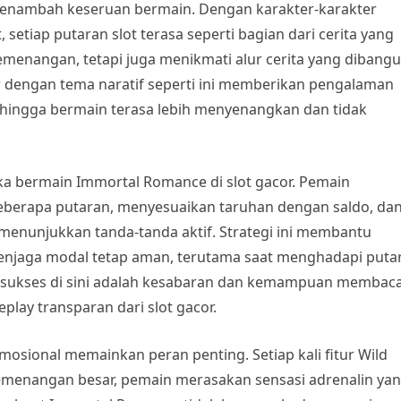
enambah keseruan bermain. Dengan karakter-karakter
setiap putaran slot terasa seperti bagian dari cerita yang
kemenangan, tetapi juga menikmati alur cerita yang dibang
cor dengan tema naratif seperti ini memberikan pengalaman
 sehingga bermain terasa lebih menyenangkan dan tidak
ka bermain Immortal Romance di slot gacor. Pemain
berapa putaran, menyesuaikan taruhan dengan saldo, da
 menunjukkan tanda-tanda aktif. Strategi ini membantu
jaga modal tetap aman, terutama saat menghadapi puta
i sukses di sini adalah kesabaran dan kemampuan membac
lay transparan dari slot gacor.
emosional memainkan peran penting. Setiap kali fitur Wild
menangan besar, pemain merasakan sensasi adrenalin ya