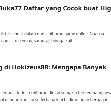
 Buka77 Daftar yang Cocok buat Hi
arik tersendiri dalam dunia hiburan game online. Nuansa
 naga, koin emas, samurai, hingga kuil…
 di Hokizeus88: Mengapa Banyak
embuat industri hiburan digital semakin berkembang pesa
nal dengan konsep sederhana kini hadir dengan berbagai