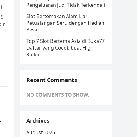
Pengeluaran Judi Tidak Terkendali
i
ng
Slot Bertemakan Alam Liar:
Petualangan Seru dengan Hadiah
ir
Besar
Top 7 Slot Bertema Asia di Buka77
Daftar yang Cocok buat High
Roller
Recent Comments
NO COMMENTS TO SHOW.
r
Archives
August 2026