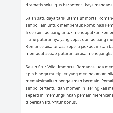
dramatis sekaligus berpotensi kaya mendada
Salah satu daya tarik utama Immortal Romance
simbol lain untuk membentuk kombinasi kem
free spin, peluang untuk mendapatkan kemen
ritme putarannya yang cepat dan peluang men
Romance bisa terasa seperti jackpot instan ba
membuat setiap putaran terasa menegangka
Selain fitur Wild, Immortal Romance juga men
spin hingga multiplier yang meningkatkan ni
memaksimalkan pengalaman bermain. Pemain
simbol tertentu, dan momen ini sering kali m
seperti ini memungkinkan pemain merencanak
diberikan fitur-fitur bonus.