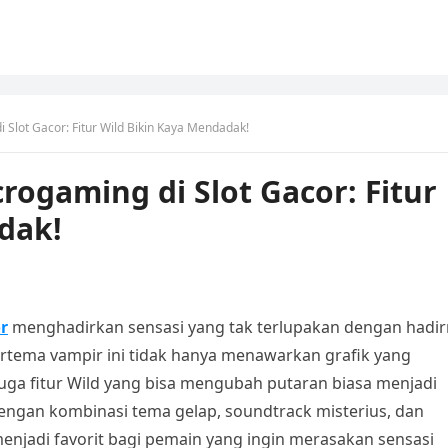
Slot Gacor: Fitur Wild Bikin Kaya Mendadak!
ogaming di Slot Gacor: Fitur
dak!
or
menghadirkan sensasi yang tak terlupakan dengan hadi
rtema vampir ini tidak hanya menawarkan grafik yang
uga fitur Wild yang bisa mengubah putaran biasa menjadi
gan kombinasi tema gelap, soundtrack misterius, dan
njadi favorit bagi pemain yang ingin merasakan sensasi