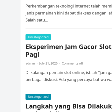
Perkembangan teknologi internet telah memb
jenis permainan kini dapat diakses dengan 
Salah satu…
Uncategorized
Eksperimen Jam Gacor Slot
Pagi
admin
·
July 21, 2026
·
Comments off
Di kalangan pemain slot online, istilah “jam
berbagai diskusi. Ada yang percaya bahwa 
Uncategorized
Langkah yang Bisa Dilakuk