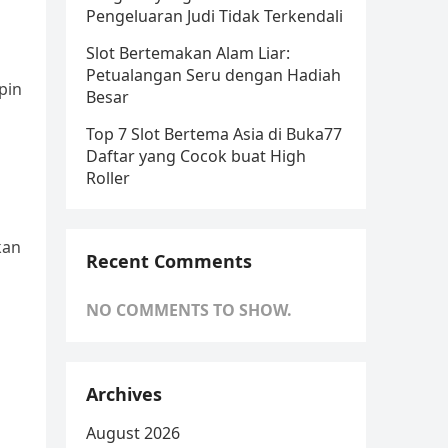
Pengeluaran Judi Tidak Terkendali
Slot Bertemakan Alam Liar:
Petualangan Seru dengan Hadiah
pin
Besar
Top 7 Slot Bertema Asia di Buka77
Daftar yang Cocok buat High
Roller
kan
Recent Comments
NO COMMENTS TO SHOW.
Archives
August 2026