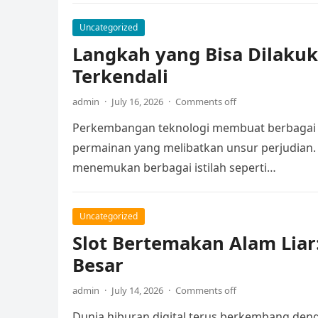
Uncategorized
Langkah yang Bisa Dilakuk
Terkendali
admin
·
July 16, 2026
·
Comments off
Perkembangan teknologi membuat berbagai b
permainan yang melibatkan unsur perjudian. 
menemukan berbagai istilah seperti…
Uncategorized
Slot Bertemakan Alam Liar
Besar
admin
·
July 14, 2026
·
Comments off
Dunia hiburan digital terus berkembang de