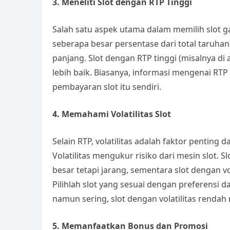
3. Meneliti Slot dengan RTP Tinggi
Salah satu aspek utama dalam memilih slot 
seberapa besar persentase dari total taruh
panjang. Slot dengan RTP tinggi (misalnya 
lebih baik. Biasanya, informasi mengenai RTP
pembayaran slot itu sendiri.
4. Memahami Volatilitas Slot
Selain RTP, volatilitas adalah faktor pentin
Volatilitas mengukur risiko dari mesin slot. 
besar tetapi jarang, sementara slot dengan 
Pilihlah slot yang sesuai dengan preferensi 
namun sering, slot dengan volatilitas rendah
5. Memanfaatkan Bonus dan Promosi