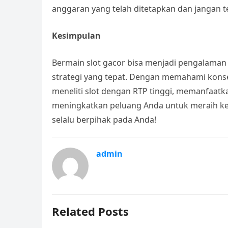
anggaran yang telah ditetapkan dan jangan te
Kesimpulan
Bermain slot gacor bisa menjadi pengalama
strategi yang tepat. Dengan memahami konsep
meneliti slot dengan RTP tinggi, memanfaat
meningkatkan peluang Anda untuk meraih 
selalu berpihak pada Anda!
admin
Related Posts