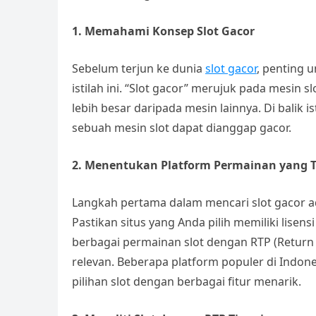
1. Memahami Konsep Slot Gacor
Sebelum terjun ke dunia
slot gacor
, penting
istilah ini. “Slot gacor” merujuk pada mesi
lebih besar daripada mesin lainnya. Di balik 
sebuah mesin slot dapat dianggap gacor.
2. Menentukan Platform Permainan yang 
Langkah pertama dalam mencari slot gacor ad
Pastikan situs yang Anda pilih memiliki lisens
berbagai permainan slot dengan RTP (Return 
relevan. Beberapa platform populer di Ind
pilihan slot dengan berbagai fitur menarik.