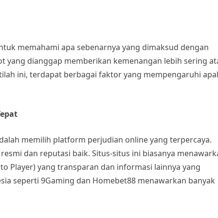
 untuk memahami apa sebenarnya yang dimaksud dengan
n slot yang dianggap memberikan kemenangan lebih sering a
istilah ini, terdapat berbagai faktor yang mempengaruhi ap
Tepat
alah memilih platform perjudian online yang terpercaya.
i resmi dan reputasi baik. Situs-situs ini biasanya menawar
to Player) yang transparan dan informasi lainnya yang
onesia seperti 9Gaming dan Homebet88 menawarkan banyak