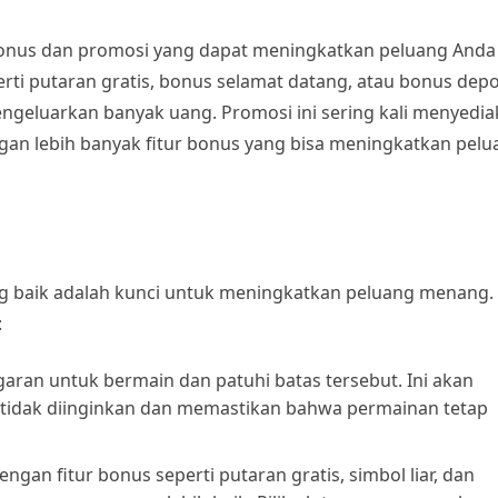
bonus dan promosi yang dapat meningkatkan peluang Anda
rti putaran gratis, bonus selamat datang, atau bonus depo
ngeluarkan banyak uang. Promosi ini sering kali menyedi
gan lebih banyak fitur bonus yang bisa meningkatkan pelu
yang baik adalah kunci untuk meningkatkan peluang menang.
:
aran untuk bermain dan patuhi batas tersebut. Ini akan
tidak diinginkan dan memastikan bahwa permainan tetap
engan fitur bonus seperti putaran gratis, simbol liar, dan