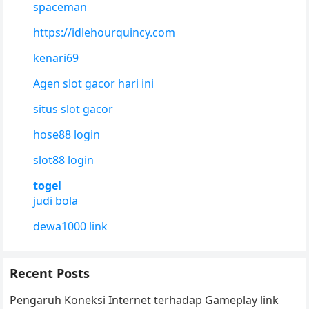
spaceman
https://idlehourquincy.com
kenari69
Agen slot gacor hari ini
situs slot gacor
hose88 login
slot88 login
togel
judi bola
dewa1000 link
Recent Posts
Pengaruh Koneksi Internet terhadap Gameplay link