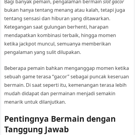
Bagi banyak pemain, pengalaman bermain
slot gacor
bukan hanya tentang menang atau kalah, tetapi juga
tentang sensasi dan hiburan yang ditawarkan.
Ketegangan saat gulungan berhenti, harapan
mendapatkan kombinasi terbaik, hingga momen
ketika jackpot muncul, semuanya memberikan
pengalaman yang sulit dilupakan.
Beberapa pemain bahkan menganggap momen ketika
sebuah game terasa “gacor” sebagai puncak keseruan
bermain. Di saat seperti itu, kemenangan terasa lebih
mudah didapat dan permainan menjadi semakin
menarik untuk dilanjutkan.
Pentingnya Bermain dengan
Tanggung Jawab