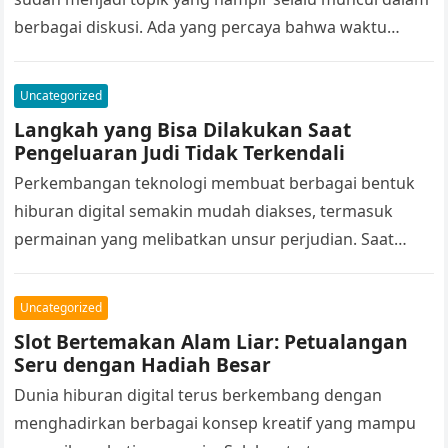
berbagai diskusi. Ada yang percaya bahwa waktu
tertentu memberikan peluang kemenangan…
Uncategorized
Langkah yang Bisa Dilakukan Saat
Pengeluaran Judi Tidak Terkendali
Perkembangan teknologi membuat berbagai bentuk
hiburan digital semakin mudah diakses, termasuk
permainan yang melibatkan unsur perjudian. Saat
mencari informasi di internet, seseorang mungkin
menemukan berbagai istilah seperti…
Uncategorized
Slot Bertemakan Alam Liar: Petualangan
Seru dengan Hadiah Besar
Dunia hiburan digital terus berkembang dengan
menghadirkan berbagai konsep kreatif yang mampu