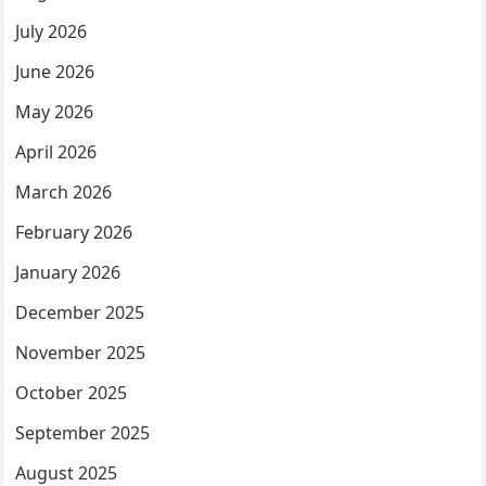
July 2026
June 2026
May 2026
April 2026
March 2026
February 2026
January 2026
December 2025
November 2025
October 2025
September 2025
August 2025