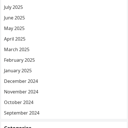
July 2025
June 2025
May 2025
April 2025
March 2025
February 2025
January 2025
December 2024
November 2024
October 2024
September 2024