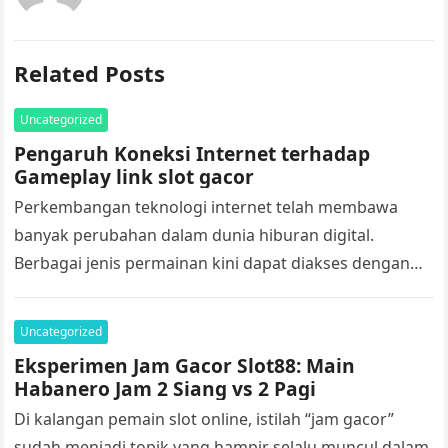
Related Posts
Uncategorized
Pengaruh Koneksi Internet terhadap
Gameplay link slot gacor
Perkembangan teknologi internet telah membawa
banyak perubahan dalam dunia hiburan digital.
Berbagai jenis permainan kini dapat diakses dengan
lebih mudah melalui perangkat komputer maupun
smartphone. Salah satu…
Uncategorized
Eksperimen Jam Gacor Slot88: Main
Habanero Jam 2 Siang vs 2 Pagi
Di kalangan pemain slot online, istilah “jam gacor”
sudah menjadi topik yang hampir selalu muncul dalam