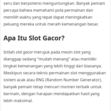
seru dan berpotensi menguntungkan. Banyak pemain
percaya bahwa memahami pola permainan dan
memilih waktu yang tepat dapat meningkatkan
peluang mereka untuk meraih kemenangan besar.
Apa Itu Slot Gacor?
Istilah
slot gacor
merujuk pada mesin slot yang
dianggap sedang “mudah menang” atau memiliki
tingkat kemenangan yang lebih tinggi dari biasanya.
Meskipun secara teknis permainan slot menggunakan
sistem acak atau RNG (Random Number Generator),
banyak pemain tetap mencari momen terbaik untuk
bermain, dengan harapan mendapatkan hasil yang
lebih maksimal.