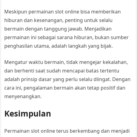
Meskipun permainan slot online bisa memberikan
hiburan dan kesenangan, penting untuk selalu
bermain dengan tanggung jawab. Menjadikan
permainan ini sebagai sarana hiburan, bukan sumber
penghasilan utama, adalah langkah yang bijak.
Mengatur waktu bermain, tidak mengejar kekalahan,
dan berhenti saat sudah mencapai batas tertentu
adalah prinsip dasar yang perlu selalu diingat. Dengan
cara ini, pengalaman bermain akan tetap positif dan
menyenangkan.
Kesimpulan
Permainan slot online terus berkembang dan menjadi