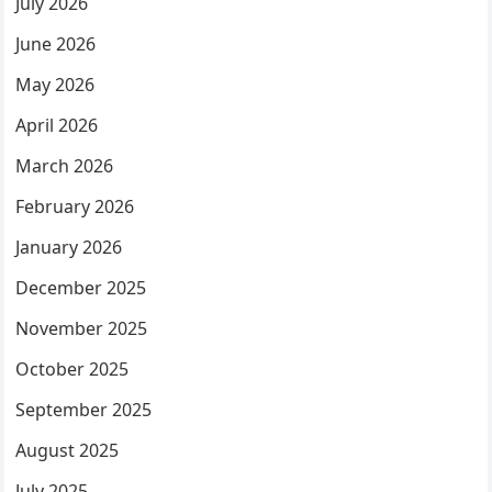
July 2026
June 2026
May 2026
April 2026
March 2026
February 2026
January 2026
December 2025
November 2025
October 2025
September 2025
August 2025
July 2025