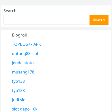
Search
Search
Blogroll
TOPBOS77 APK
untung88 slot
jendelatoto
musang178
fyp138
fyp138
judi slot
slot depo 10k