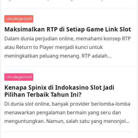
situs ini menawarkan kombinasi antara hiburan,…
Uncategorized
Maksimalkan RTP di Setiap Game Link Slot
Dalam dunia perjudian online, memahami konsep RTP
atau Return to Player menjadi kunci untuk
meningkatkan peluang menang. RTP adalah
persentase teoretis dari total taruhan yang
dikembalikan kepada…
Uncategorized
Kenapa Spinix di Indokasino Slot Jadi
Pilihan Terbaik Tahun Ini?
Di dunia slot online, banyak provider berlomba-lomba
menawarkan pengalaman bermain yang seru dan
menguntungkan. Namun, salah satu yang menonjol
tahun ini adalah Spinix, terutama saat dimainkan di…