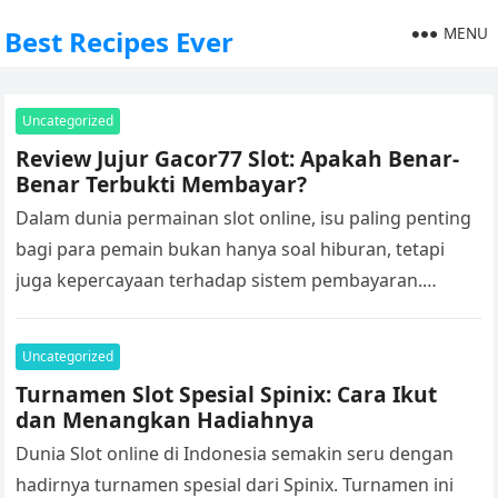
MENU
Best Recipes Ever
Uncategorized
Review Jujur Gacor77 Slot: Apakah Benar-
Benar Terbukti Membayar?
Dalam dunia permainan slot online, isu paling penting
bagi para pemain bukan hanya soal hiburan, tetapi
juga kepercayaan terhadap sistem pembayaran.
Banyak orang penasaran apakah sebuah platform…
Uncategorized
Turnamen Slot Spesial Spinix: Cara Ikut
dan Menangkan Hadiahnya
Dunia Slot online di Indonesia semakin seru dengan
hadirnya turnamen spesial dari Spinix. Turnamen ini