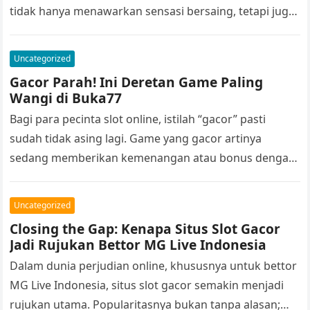
tidak hanya menawarkan sensasi bersaing, tetapi juga
hadiah menarik yang membuat pemain…
Uncategorized
Gacor Parah! Ini Deretan Game Paling
Wangi di Buka77
Bagi para pecinta slot online, istilah “gacor” pasti
sudah tidak asing lagi. Game yang gacor artinya
sedang memberikan kemenangan atau bonus dengan
frekuensi yang tinggi, sehingga sensasi…
Uncategorized
Closing the Gap: Kenapa Situs Slot Gacor
Jadi Rujukan Bettor MG Live Indonesia
Dalam dunia perjudian online, khususnya untuk bettor
MG Live Indonesia, situs slot gacor semakin menjadi
rujukan utama. Popularitasnya bukan tanpa alasan;