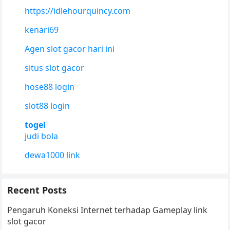
https://idlehourquincy.com
kenari69
Agen slot gacor hari ini
situs slot gacor
hose88 login
slot88 login
togel
judi bola
dewa1000 link
Recent Posts
Pengaruh Koneksi Internet terhadap Gameplay link
slot gacor