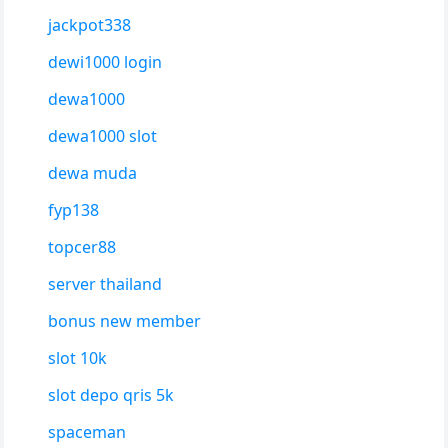
jackpot338
dewi1000 login
dewa1000
dewa1000 slot
dewa muda
fyp138
topcer88
server thailand
bonus new member
slot 10k
slot depo qris 5k
spaceman